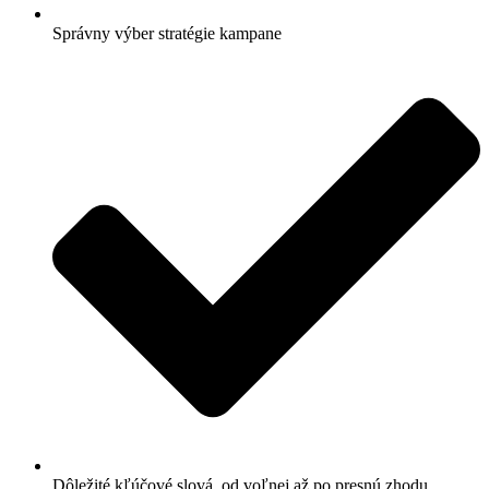
Správny výber stratégie kampane
Dôležité kľúčové slová, od voľnej až po presnú zhodu.