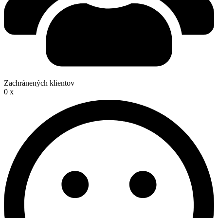
Zachránených klientov
0
x